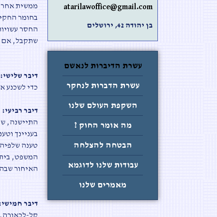
ממשית אחרת,
atarilawoffice@gmail.com
בחומר החקיר
בן יהודה 42, ירושלים
החסר עשויות
שתקבל, אם 
עשרת הדיברות לנאשם
דיבר שלישי:
ב
עשרת הדברות לנחקר
כדי לשכנע או
השקפת העולם שלנו
דיבר רביעי:
כ
התיישנה, שכ
מה אומר החוק ?
בעניינך וטע
הבטחה להצלחה
טענה שלפיה 
המשפט, בית 
עבודות שלנו לדוגמא
האיחור שבה
מאמרים שלנו
דיבר חמישי:
קל-לכאורה, ב