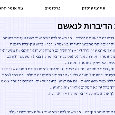
תחומי עיסוק
פרסומים
מה אומר החו
הדיברות לנאשם
ישיבה הראשונה ובכלל – אל תשיב לכתב האישום לפני שעיינת בחומר
קר אם אתה מתכוון להודות באשמה). לכן – ברגע שקיבלת הזמנה
ינך מיוצג ע"י עורך דין – צור קשר עם הפרקליטות או התביעה משטרתית
ת חומר החקירה. אל תסתפק בעיון בחומר זה בבית המשפט. ודא גם
טעמך לא יעיין בחומר החקירה
,
ה, בבית המשפט. זה לא רציני. זו חייבת להיות נקודת המוצא שלך לכל
בעתיד. להתחיל משפט בלי לעיין בחומר החקירה המלא – זה כמו לצאת
ללא מפה טופוגרפית – גם אם תגיע, בסופו של יום, למקום כלשהו שאינו
רך כלל זה לא המקום אליו רצית להגיע
…
ך את הזכות לעיין בחומר זה – היעזר בה
.
חסר חומר חקירה – אל תשיב לכתב האישום ואל תעשה שום פעולה