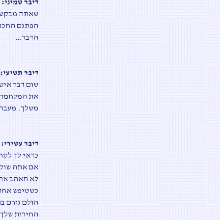
דיבר שמיני:
כ
שאתה מבקש ש
הפתגם החכם 
הדבר
…
דיבר תשיעי:
שום דבר איש
את המלחמה ה
משלך. מעבר 
דיבר עשירי:
כדאי לך לקחת
אם אתה שוקל
לא תאהב את 
כשטיפש אחד ז
הולם גורם ב
החירות שלך,