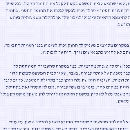
 לפני שתגיש לבית המשפט בקשה לקבל את החומר החסר. ככל שיש
ה תעודת חסיון – יש לך זכות לבקש לגלות את החומר החסוי. בחומר
 להימצא הראיות שיובילו לזיכוי שלך או להקלה משמעותית בעונש
תורשע
.
מקרים מסוימים מעניק לך החוק זכות לשימוע בפני רשויות התביעה,
תם לא להגיש כתב אישום נגדך. היה ער לזכות זו
.
כל שיש לך טענות מקדמיות, כמו במקרה שהעבירה המיוחסת לך
בר נשפטת על אותה עבירה, בעבר, שאין לבית המשפט סמכות לדון
נות דומות, הציפיה היא שתעלה אותן כבר בתחילת המשפט. כך גם לגבי
היית במקום אחר, בזמן בו בוצעה עבירה. אם לא תעשה זאת בתחילת
המשפט עלול לא לדון בטענות האלה או לייחס להן משקל מועט רק בגלל
עלאתן
.
אל תתלהב מהצעות מפתות של התובע להגיע להסדר טיעון עם עונש
דיונים הראשונים בעניינך, בבית משפט. פעמים רבות, פירושו של דבר