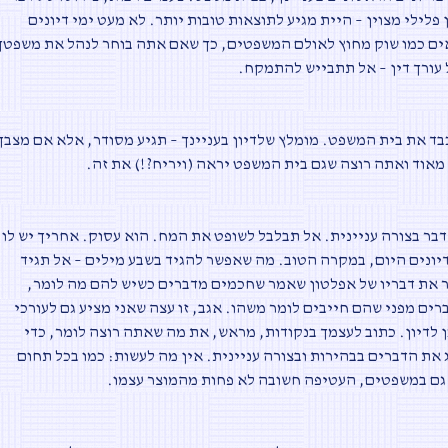
 פלילי מצוין – היית מגיע לתוצאות טובות יותר. לא מעט ימי דיונים
ים כמו שוק מחוץ לאולם המשפטים, כך שאם אתה בוחר לנהל את משפטך
 עורך דין – אל תתבייש להתמקח
.
ד את בית המשפט. מומלץ שלדיון בעניינך – תגיע מסודר, אלא אם מצבך
 מאוד ואתה רוצה שגם בית המשפט יראה (ויריח?!) את זה
.
בר בצורה עניינית. אל תבלבל לשופט את המח. הוא עסוק. אחריך יש לו
דיונים היום, במקרה הטוב. מה שאפשר להגיד בשבע מילים – אל תגיד
ר את דבריו של אפלטון שאמר שחכמים מדברים כשיש להם מה לומר,
ים מפני שהם חייבים לומר משהו. אגב, זו עצה שאני מציע גם לעורכי
ן לדיון. כתוב לעצמך בנקודות, מראש, את מה שאתה רוצה לומר, כדי
את הדברים בבהירות ובצורה עניינית. אין מה לעשות: כמו בכל תחום
גם במשפטים, העטיפה חשובה לא פחות מהמוצר עצמו
.