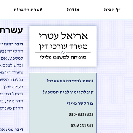
דף הבית
אודות
עשרת הדברות
עשרת 
דיבר ראשון:
ב
החקירה (בעי
למשפט, אם א
ובקש לצלם א
שעורך דין מ
בפעם הראשונ
זומנת לחקירה במשטרה?
פעולה שלך, 
קיבלת זימון לבית המשפט?
לטיול במדבר 
חדר מיון, בד
צור קשר מיידי
החוק מעניק ל
050-8323323
02-6231841
דיבר שני:
אם 