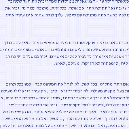
שאתה חוקר עד – הצג שאלות ממוקדות שמדריכות את העד לתשובה
יענה ואל תתוכח אתו. אם אתה, בכל זאת, מתוכח עם העד, זכור את
לפיו כאשר אתה מתווכח עם טיפש, עליך לודא שהוא אינו עושה אותו
כבד גם את נציגי הפרקליטות והתביעה שמופיעים מולך. אין להם נגדך
י. הרוב המוחלט של הפרקליטים והתובעים הם אנשים מצויינים והגונים.
משפטית אין צורך להעביר לפסים אישיים. זכור גם שלהם יש כח רב
לזה, סימפתיה לא הזיקה, מעולם, לאיש
.
אם אתה מחליט, בכל זאת, לא לנהל את המשפט לבד – כמו בכל תחום
 בעל-מקצוע מעולה; לא "בסדר" ולא "טוב". רק עורך דין פלילי מעולה.
 להתחיל את הדרך עם מישהו בינוני, מתוך הנחה שבמקרה הכי גרוע, א
העבודה שלו, תעבור לבעל מקצוע טוב – זכור את הפתגם החכם לפיו:
ורק אבן לבאר – אלף חכמים לא יוכלו להוציא אותה. הנזק שייצוג לא
התחלת הדרך – עלול להיות לא הפיך, בהמשך. אל תהמר על החיים שלך.
 השם הטוב, הילדים והעתיד שלך – מונחים על כפות המאזנים. תן לעורך